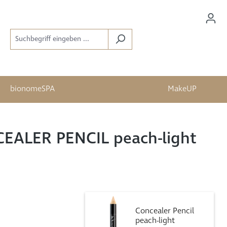
bionomeSPA
MakeUP
EALER PENCIL peach-light
Concealer Pencil
peach-light